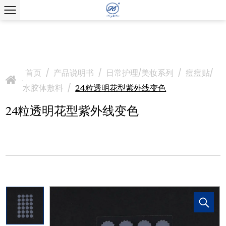
首页
/
产品说明书
/
日常护理/美妆系列
/
痘痘贴/
>
水胶体敷料
/
24粒透明花型紫外线变色
24粒透明花型紫外线变色